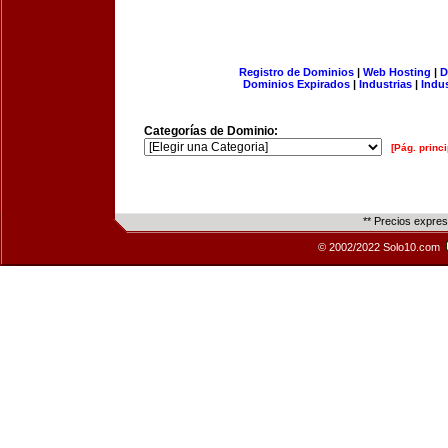
Registro de Dominios
|
Web Hosting
|
D
Dominios Expirados
|
Industrias
|
Indu
Categorías de Dominio:
[Pág. princi
** Precios expre
© 2002/2022 Solo10.com