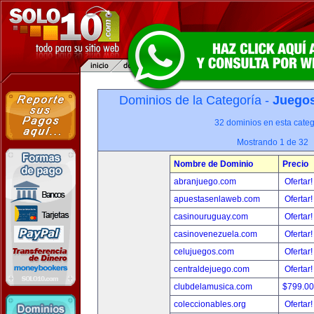
Dominios de la Categoría -
Juegos
32 dominios en esta categ
Mostrando 1 de 32
Nombre de Dominio
Precio
abranjuego.com
Ofertar
apuestasenlaweb.com
Ofertar
casinouruguay.com
Ofertar
casinovenezuela.com
Ofertar
celujuegos.com
Ofertar
centraldejuego.com
Ofertar
clubdelamusica.com
$799.0
coleccionables.org
Ofertar