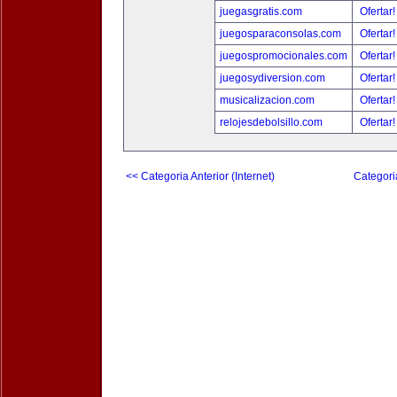
juegasgratis.com
Ofertar
juegosparaconsolas.com
Ofertar
juegospromocionales.com
Ofertar
juegosydiversion.com
Ofertar
musicalizacion.com
Ofertar
relojesdebolsillo.com
Ofertar
<< Categoria Anterior (Internet)
Categori