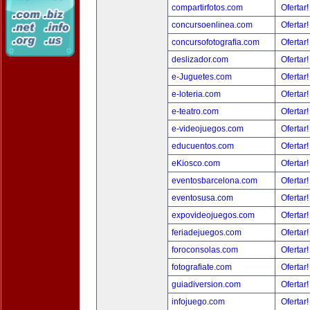
compartirfotos.com
Ofertar
concursoenlinea.com
Ofertar
concursofotografia.com
Ofertar
deslizador.com
Ofertar
e-Juguetes.com
Ofertar
e-loteria.com
Ofertar
e-teatro.com
Ofertar
e-videojuegos.com
Ofertar
educuentos.com
Ofertar
eKiosco.com
Ofertar
eventosbarcelona.com
Ofertar
eventosusa.com
Ofertar
expovideojuegos.com
Ofertar
feriadejuegos.com
Ofertar
foroconsolas.com
Ofertar
fotografiate.com
Ofertar
guiadiversion.com
Ofertar
infojuego.com
Ofertar