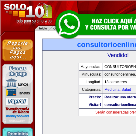
consultorioenli
Vendido!
Mayusculas:
CONSULTORIOEN
Minusculas:
consultorioenlinea
Longitud:
18 caracteres
Categorias:
Medicina
,
Salud
Precio:
Realizar una ofert
Visitar!
consultorioenline
Serán consideradas ofer