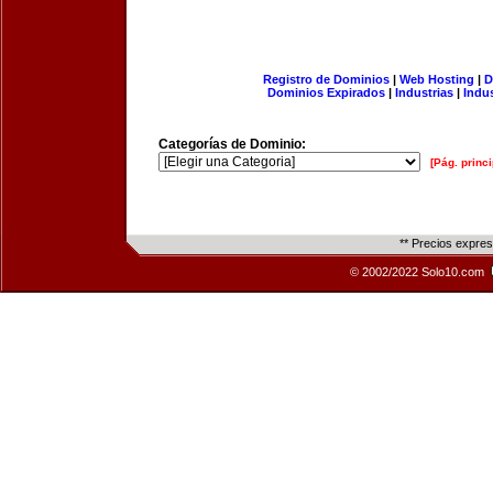
Registro de Dominios
|
Web Hosting
|
D
Dominios Expirados
|
Industrias
|
Indu
Categorías de Dominio:
[Pág. princi
** Precios expre
© 2002/2022 Solo10.com