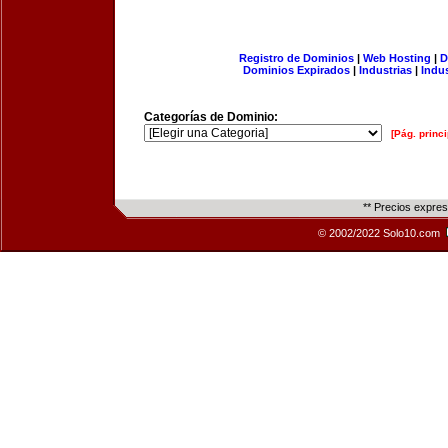
Registro de Dominios
|
Web Hosting
|
D
Dominios Expirados
|
Industrias
|
Indu
Categorías de Dominio:
[Pág. princi
** Precios expre
© 2002/2022 Solo10.com