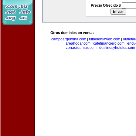
Precio Ofrecido $
Otros dominios en venta:
campoargentina.com
|
futbolenlaweb.com
|
outleta
areahogar.com
|
cafefinanciero.com
|
encu
zonasistemas.com
|
destinosyhoteles.com