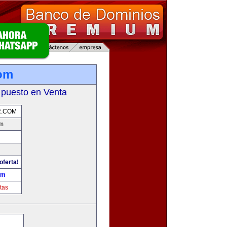
om
 puesto en Venta
.COM
om
oferta!
om
tas