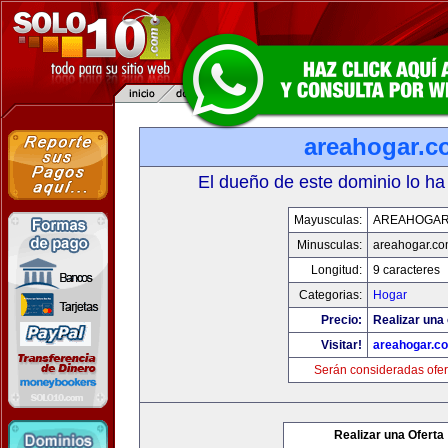
areahogar.c
El dueño de este dominio lo ha
Mayusculas:
AREAHOGAR
Minusculas:
areahogar.c
Longitud:
9 caracteres
Categorias:
Hogar
Precio:
Realizar una 
Visitar!
areahogar.c
Serán consideradas ofer
Realizar una Oferta