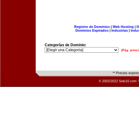
Registro de Dominios
|
Web Hosting
|
D
Dominios Expirados
|
Industrias
|
Indu
Categorías de Dominio:
[Pág. princi
** Precios expre
© 2002/2022 Solo10.com