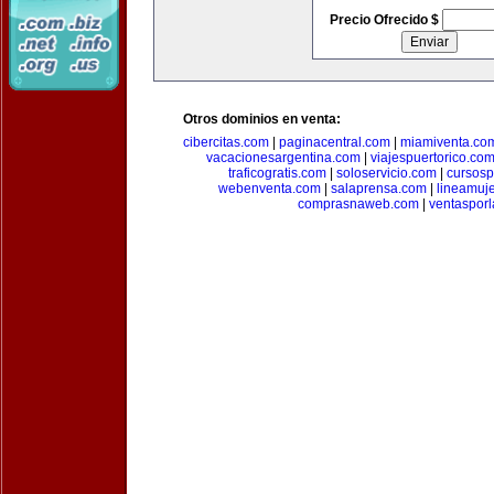
Precio Ofrecido $
Otros dominios en venta:
cibercitas.com
|
paginacentral.com
|
miamiventa.co
vacacionesargentina.com
|
viajespuertorico.co
traficogratis.com
|
soloservicio.com
|
cursosp
webenventa.com
|
salaprensa.com
|
lineamuj
comprasnaweb.com
|
ventaspor