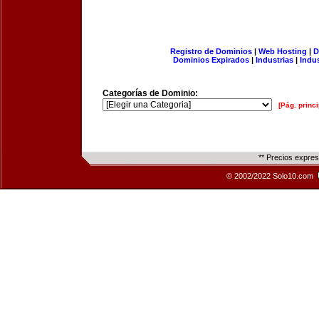
Registro de Dominios
|
Web Hosting
|
D
Dominios Expirados
|
Industrias
|
Indu
Categorías de Dominio:
[Pág. princi
** Precios expre
© 2002/2022 Solo10.com