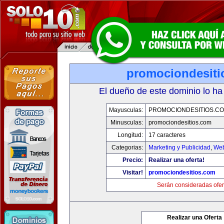
promociondesiti
El dueño de este dominio lo ha
Mayusculas:
PROMOCIONDESITIOS.C
Minusculas:
promociondesitios.com
Longitud:
17 caracteres
Categorias:
Marketing y Publicidad
,
Web
Precio:
Realizar una oferta!
Visitar!
promociondesitios.com
Serán consideradas ofer
Realizar una Oferta