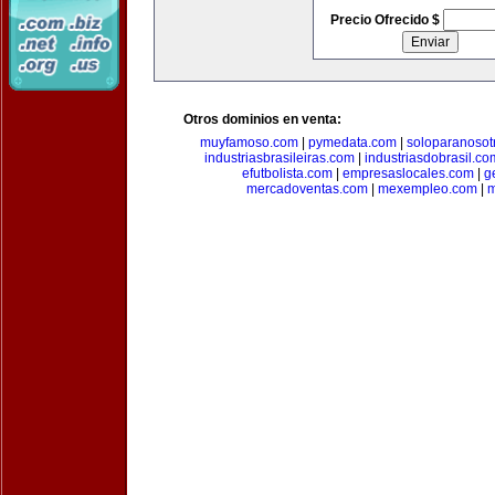
Precio Ofrecido $
Otros dominios en venta:
muyfamoso.com
|
pymedata.com
|
soloparanosot
industriasbrasileiras.com
|
industriasdobrasil.co
efutbolista.com
|
empresaslocales.com
|
g
mercadoventas.com
|
mexempleo.com
|
m