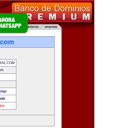
.com
RAL.COM
om
erta!
com
tas