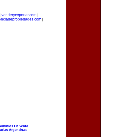
|
venderyexportar.com
|
enciadepropiedades.com
|
ominios En Venta
strias Argentinas