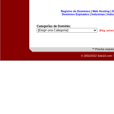
Registro de Dominios
|
Web Hosting
|
D
Dominios Expirados
|
Industrias
|
Indu
Categorías de Dominio:
[Pág. princi
** Precios expre
© 2002/2022 Solo10.com