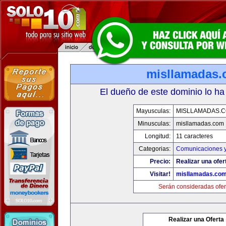
misllamadas
El dueño de este dominio lo ha
Mayusculas:
MISLLAMADAS.
Minusculas:
misllamadas.com
Longitud:
11 caracteres
Categorias:
Comunicaciones y
Precio:
Realizar una ofer
Visitar!
misllamadas.co
Serán consideradas ofer
Realizar una Oferta