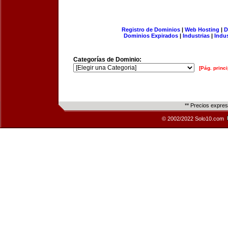
Registro de Dominios
|
Web Hosting
|
D
Dominios Expirados
|
Industrias
|
Indu
Categorías de Dominio:
[Pág. princi
** Precios expre
© 2002/2022 Solo10.com